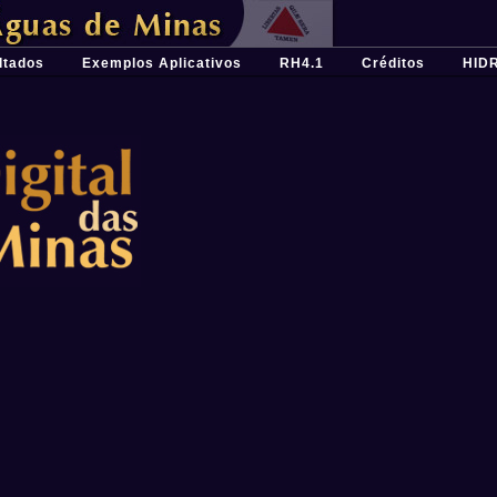
ferramenta para o planejamento e gestão dos recursos hídricos
ltados
Exemplos Aplicativos
RH4.1
Créditos
HID