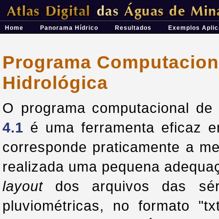
Átlas Digital das Águas de Minas - Uma ferramenta para o planeja
Home
Panorama Hídrico
Resultados
Exemplos Aplic
Programa Computaciona
Hidrológica
O programa computacional de r
4.1
é uma ferramenta eficaz em
corresponde praticamente a me
realizada uma pequena adequaçã
layout
dos arquivos das série
pluviométricas, no formato "t