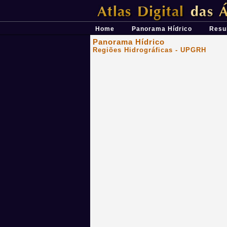
Átlas Digital das Águas de Minas - Uma 
Home
Panorama Hídrico
Resu
Panorama Hídrico
Regiões Hidrográficas - UPGRH