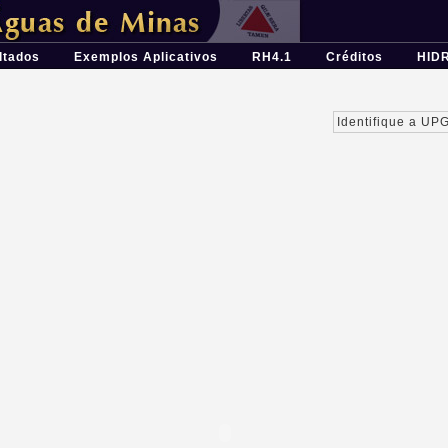
ferramenta para o planejamento e gestão dos recursos hídricos
ltados
Exemplos Aplicativos
RH4.1
Créditos
HID
Identifique a UP